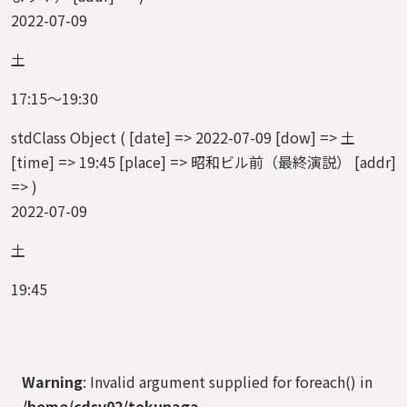
2022-07-09
土
17:15～19:30
stdClass Object ( [date] => 2022-07-09 [dow] => 土
[time] => 19:45 [place] => 昭和ビル前（最終演説） [addr]
=> )
2022-07-09
土
19:45
Warning
: Invalid argument supplied for foreach() in
/home/cdsv02/tokunaga-