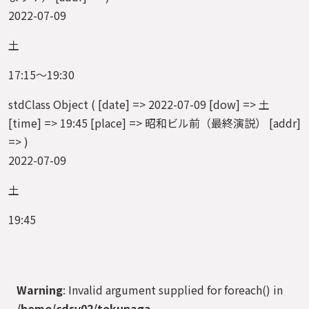
2022-07-09
土
17:15～19:30
stdClass Object ( [date] => 2022-07-09 [dow] => 土
[time] => 19:45 [place] => 昭和ビル前（最終演説） [addr]
=> )
2022-07-09
土
19:45
Warning
: Invalid argument supplied for foreach() in
/home/cdsv02/tokunaga-