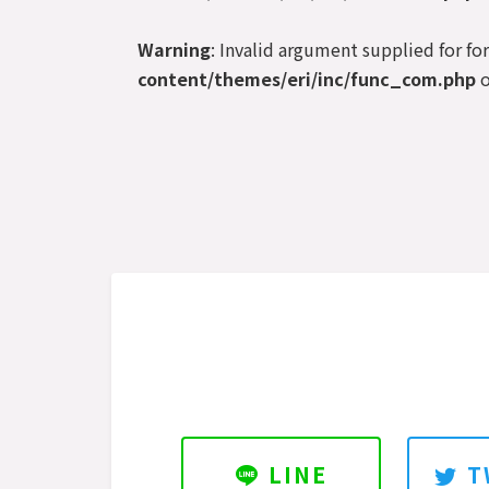
Warning
: Invalid argument supplied for fo
content/themes/eri/inc/func_com.php
o
LINE
T