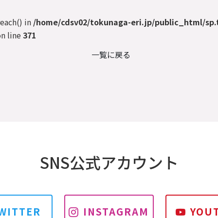
reach() in
/home/cdsv02/tokunaga-eri.jp/public_html/sp.
n line
371
一覧に戻る
SNS公式アカウント
WITTER
INSTAGRAM
YOU