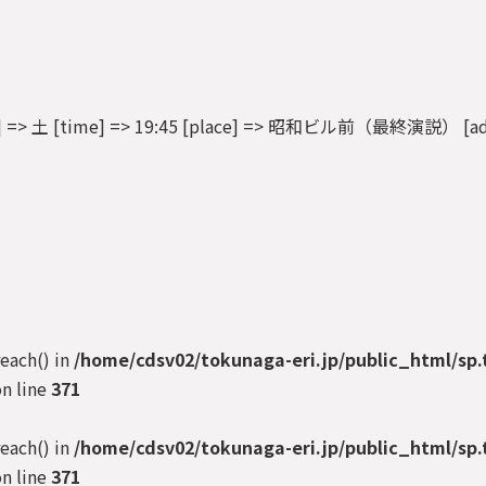
[dow] => 土 [time] => 19:45 [place] => 昭和ビル前（最終演説） [add
reach() in
/home/cdsv02/tokunaga-eri.jp/public_html/sp.
n line
371
reach() in
/home/cdsv02/tokunaga-eri.jp/public_html/sp.
n line
371