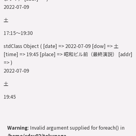
2022-07-09
土
17:15～19:30
stdClass Object ( [date] => 2022-07-09 [dow] => 土
[time] => 19:45 [place] => 昭和ビル前（最終演説） [addr]
=> )
2022-07-09
土
19:45
Warning
: Invalid argument supplied for foreach() in
/home/cdsv02/tokunaga-