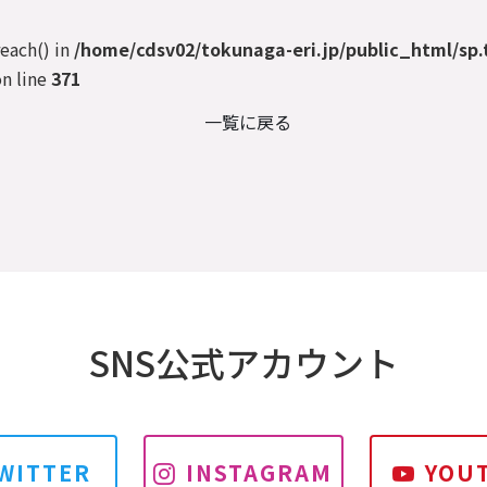
reach() in
/home/cdsv02/tokunaga-eri.jp/public_html/sp.
n line
371
一覧に戻る
SNS公式アカウント
WITTER
INSTAGRAM
YOU