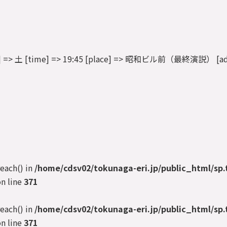
[dow] => 土 [time] => 19:45 [place] => 昭和ビル前（最終演説） [add
reach() in
/home/cdsv02/tokunaga-eri.jp/public_html/sp.
n line
371
reach() in
/home/cdsv02/tokunaga-eri.jp/public_html/sp.
n line
371