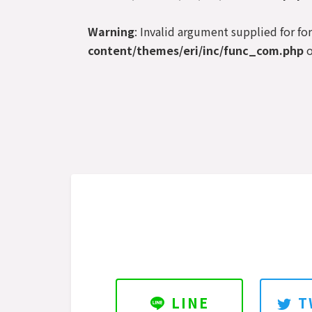
Warning
: Invalid argument supplied for fo
content/themes/eri/inc/func_com.php
o
LINE
T