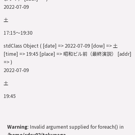
2022-07-09
土
17:15～19:30
stdClass Object ( [date] => 2022-07-09 [dow] => 土
[time] => 19:45 [place] => 昭和ビル前（最終演説） [addr]
=> )
2022-07-09
土
19:45
Warning
: Invalid argument supplied for foreach() in
/home/cdsv02/tokunaga-