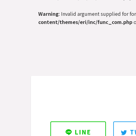
Warning
: Invalid argument supplied for fo
content/themes/eri/inc/func_com.php
o
LINE
T