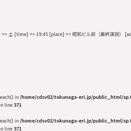
[dow] => 土 [time] => 19:45 [place] => 昭和ビル前（最終演説） [add
reach() in
/home/cdsv02/tokunaga-eri.jp/public_html/sp.
n line
371
reach() in
/home/cdsv02/tokunaga-eri.jp/public_html/sp.
n line
371