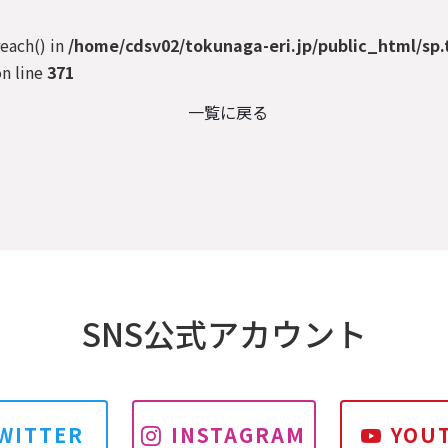
reach() in
/home/cdsv02/tokunaga-eri.jp/public_html/sp.
n line
371
一覧に戻る
SNS公式アカウント
WITTER
INSTAGRAM
YOU