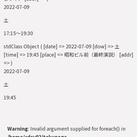
2022-07-09
土
17:15～19:30
stdClass Object ( [date] => 2022-07-09 [dow] => 土
[time] => 19:45 [place] => 昭和ビル前（最終演説） [addr]
=> )
2022-07-09
土
19:45
Warning
: Invalid argument supplied for foreach() in
/home/cdsv02/tokunaga-