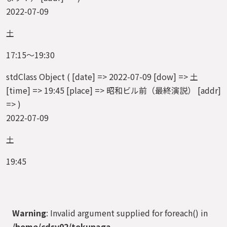
2022-07-09
土
17:15～19:30
stdClass Object ( [date] => 2022-07-09 [dow] => 土
[time] => 19:45 [place] => 昭和ビル前（最終演説） [addr]
=> )
2022-07-09
土
19:45
Warning
: Invalid argument supplied for foreach() in
/home/cdsv02/tokunaga-