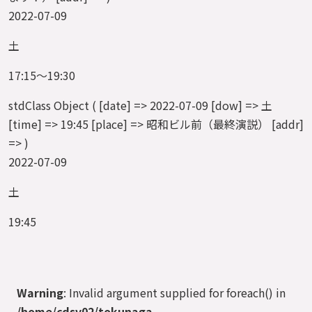
2022-07-09
土
17:15～19:30
stdClass Object ( [date] => 2022-07-09 [dow] => 土
[time] => 19:45 [place] => 昭和ビル前（最終演説） [addr]
=> )
2022-07-09
土
19:45
Warning
: Invalid argument supplied for foreach() in
/home/cdsv02/tokunaga-