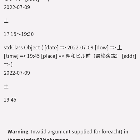
2022-07-09
土
17:15～19:30
stdClass Object ( [date] => 2022-07-09 [dow] => 土
[time] => 19:45 [place] => 昭和ビル前（最終演説） [addr]
=> )
2022-07-09
土
19:45
Warning
: Invalid argument supplied for foreach() in
/home/cdsv02/tokunaga-